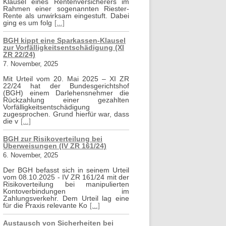
Klausel eines Rentenversicherers im
Rahmen einer sogenannten Riester-
Rente als unwirksam eingestuft. Dabei
ging es um folg
[...]
BGH kippt eine Sparkassen-Klausel
zur Vorfälligkeitsentschädigung (XI
ZR 22/24)
7. November, 2025
Mit Urteil vom 20. Mai 2025 – XI ZR
22/24 hat der Bundesgerichtshof
(BGH) einem Darlehensnehmer die
Rückzahlung einer gezahlten
Vorfälligkeitsentschädigung
zugesprochen. Grund hierfür war, dass
die v
[...]
BGH zur Risikoverteilung bei
Überweisungen (IV ZR 161/24)
6. November, 2025
Der BGH befasst sich in seinem Urteil
vom 08.10.2025 - IV ZR 161/24 mit der
Risikoverteilung bei manipulierten
Kontoverbindungen im
Zahlungsverkehr. Dem Urteil lag eine
für die Praxis relevante Ko
[...]
Austausch von Sicherheiten bei