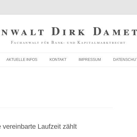
nwalt Dirk Dame
Fachanwalt für Bank- und Kapitalmarktrecht
AKTUELLE INFOS
KONTAKT
IMPRESSUM
DATENSCHU
THEMEN ÜBERSICHT
VORFÄLLIGKEITSENTSCHÄDIGUNG
ZURÜCKFORDERN!
INSOLVENZANFECHTUNG
vereinbarte Laufzeit zählt