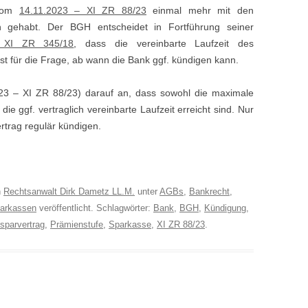
 vom
14.11.2023 – XI ZR 88/23
einmal mehr mit den
n gehabt. Der BGH entscheidet in Fortführung seiner
 XI ZR 345/18
, dass die vereinbarte Laufzeit des
t für die Frage, ab wann die Bank ggf. kündigen kann.
23 – XI ZR 88/23) darauf an, dass sowohl die maximale
ie ggf. vertraglich vereinbarte Laufzeit erreicht sind. Nur
trag regulär kündigen.
n
Rechtsanwalt Dirk Dametz LL.M.
unter
AGBs
,
Bankrecht
,
arkassen
veröffentlicht. Schlagwörter:
Bank
,
BGH
,
Kündigung
,
sparvertrag
,
Prämienstufe
,
Sparkasse
,
XI ZR 88/23
.