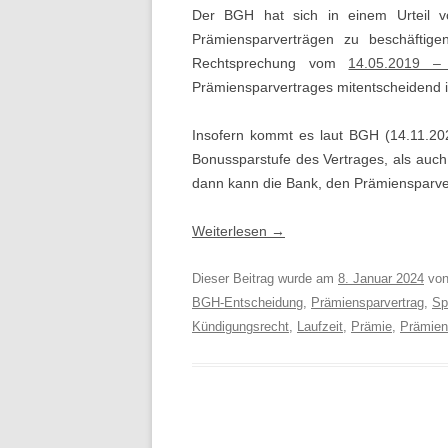
Der BGH hat sich in einem Urteil
Prämiensparverträgen zu beschäftige
Rechtsprechung vom
14.05.2019 –
Prämiensparvertrages mitentscheidend is
Insofern kommt es laut BGH (14.11.20
Bonussparstufe des Vertrages, als auch d
dann kann die Bank, den Prämiensparver
Weiterlesen
→
Dieser Beitrag wurde am
8. Januar 2024
vo
BGH-Entscheidung
,
Prämiensparvertrag
,
Sp
Kündigungsrecht
,
Laufzeit
,
Prämie
,
Prämien