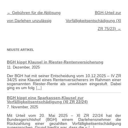
Beitragsnavigation
←
Gebühren für die Ablösung
BGH-Urteil zur
von Darlehen unzulässig
Vorfälligkeitsentschädigung (XI
ZR 75/23)
→
NEUSTE ARTIKEL
BGH kippt Klausel in Riester-Rentenversicherung
11. Dezember, 2025
Der BGH hat mit seiner Entscheidung vom 10.12.2025 – IV ZR
34/25 eine Klausel eines Rentenversicherers im Rahmen einer
sogenannten Riester-Rente als unwirksam eingestuft. Dabei
ging es um folg
[...]
BGH kippt eine Sparkassen-Klausel zur
Vorfälligkeitsentschädigung (XI ZR 22/24)
7. November, 2025
Mit Urteil vom 20. Mai 2025 – XI ZR 22/24 hat der
Bundesgerichtshof (BGH) einem Darlehensnehmer die
Rückzahlung einer gezahlten Vorfälligkeitsentschädigung
zugesprochen. Grund hierfür war, dass die v
[...]