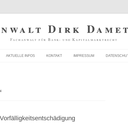
nwalt Dirk Dame
Fachanwalt für Bank- und Kapitalmarktrecht
AKTUELLE INFOS
KONTAKT
IMPRESSUM
DATENSCHU
THEMEN ÜBERSICHT
VORFÄLLIGKEITSENTSCHÄDIGUNG
ZURÜCKFORDERN!
N
INSOLVENZANFECHTUNG
orfälligkeitsentschädigung