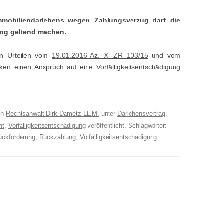
mmobiliendarlehens wegen Zahlungsverzug darf die
ung geltend machen.
en Urteilen vom
19.01.2016 Az. XI ZR 103/15
und vom
n einen Anspruch auf eine Vorfälligkeitsentschädigung
on
Rechtsanwalt Dirk Dametz LL.M.
unter
Darlehensvertrag
,
ht
,
Vorfälligkeitsentschädigung
veröffentlicht. Schlagwörter:
ückforderung
,
Rückzahlung
,
Vorfälligkeitsentschädigung
.