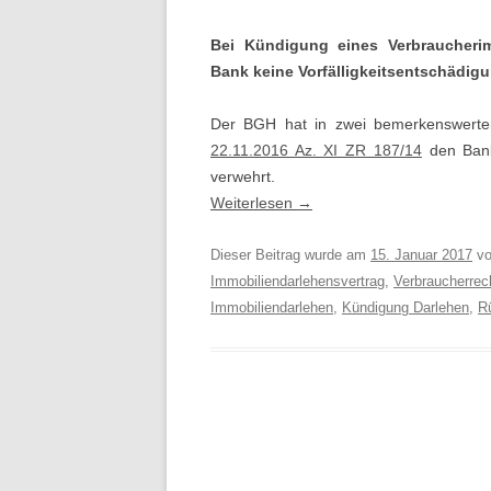
Bei Kündigung eines Verbraucheri
Bank keine Vorfälligkeitsentschädig
Der BGH hat in zwei bemerkenswert
22.11.2016 Az. XI ZR 187/14
den Banke
verwehrt.
Weiterlesen
→
Dieser Beitrag wurde am
15. Januar 2017
v
Immobiliendarlehensvertrag
,
Verbraucherrec
Immobiliendarlehen
,
Kündigung Darlehen
,
R