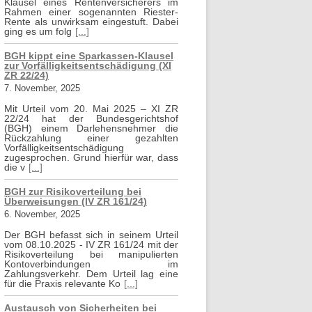
Klausel eines Rentenversicherers im
Rahmen einer sogenannten Riester-
Rente als unwirksam eingestuft. Dabei
ging es um folg
[...]
BGH kippt eine Sparkassen-Klausel
zur Vorfälligkeitsentschädigung (XI
ZR 22/24)
7. November, 2025
Mit Urteil vom 20. Mai 2025 – XI ZR
22/24 hat der Bundesgerichtshof
(BGH) einem Darlehensnehmer die
Rückzahlung einer gezahlten
Vorfälligkeitsentschädigung
zugesprochen. Grund hierfür war, dass
die v
[...]
BGH zur Risikoverteilung bei
Überweisungen (IV ZR 161/24)
6. November, 2025
Der BGH befasst sich in seinem Urteil
vom 08.10.2025 - IV ZR 161/24 mit der
Risikoverteilung bei manipulierten
Kontoverbindungen im
Zahlungsverkehr. Dem Urteil lag eine
für die Praxis relevante Ko
[...]
Austausch von Sicherheiten bei