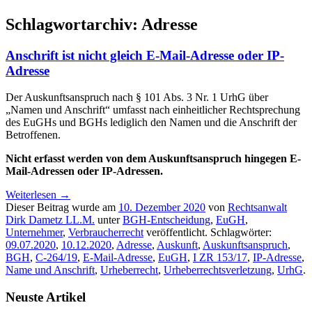
Schlagwortarchiv:
Adresse
Anschrift ist nicht gleich E-Mail-Adresse oder IP-
Adresse
Der Auskunftsanspruch nach § 101 Abs. 3 Nr. 1 UrhG über
„Namen und Anschrift“ umfasst nach einheitlicher Rechtsprechung
des EuGHs und BGHs lediglich den Namen und die Anschrift der
Betroffenen.
Nicht erfasst werden von dem Auskunftsanspruch hingegen E-
Mail-Adressen oder IP-Adressen.
Weiterlesen
→
Dieser Beitrag wurde am
10. Dezember 2020
von
Rechtsanwalt
Dirk Dametz LL.M.
unter
BGH-Entscheidung
,
EuGH
,
Unternehmer
,
Verbraucherrecht
veröffentlicht. Schlagwörter:
09.07.2020
,
10.12.2020
,
Adresse
,
Auskunft
,
Auskunftsanspruch
,
BGH
,
C-264/19
,
E-Mail-Adresse
,
EuGH
,
I ZR 153/17
,
IP-Adresse
,
Name und Anschrift
,
Urheberrecht
,
Urheberrechtsverletzung
,
UrhG
.
Neuste Artikel