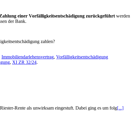
Zahlung einer Vorfälligkeitsentschädigung zurückgeführt
werden
ssen der Bank.
ligkeitsentschädigung zahlen?
,
Immobiliendarlehensvertrag
,
Vorfälligkeitsentschädigung
digung
,
XI ZR 32/24
.
iester-Rente als unwirksam eingestuft. Dabei ging es um folg
[...]