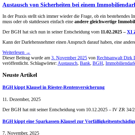
Austausch von Sicherheiten bei einem Immobiliendar
In der Praxis stellt sich immer wieder die Frage, ob ein bestehende
muss oder ob stattdessen einfach eine
andere gleichwertige Immobil
Der BGH hat sich nun in seiner Entscheidung vom
11.02.2025 –
XI 
Kann der Darlehensnehmer einen Anspruch darauf haben, eine andere S
Weiterlesen
→
Dieser Beitrag wurde am
3. November 2025
von
Rechtsanwalt Dirk
veröffentlicht. Schlagwörter:
Austausch
,
Bank
,
BGH
,
Immobiliendarl
Neuste Artikel
BGH kippt Klausel in Riester-Rentenversicherung
11. Dezember, 2025
Der BGH hat mit seiner Entscheidung vom 10.12.2025 – IV ZR 34/25 
BGH kippt eine Sparkassen-Klausel zur Vorfälligkeitsentschädi
7. November, 2025