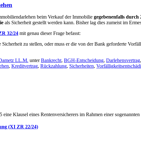
lehen
s Immobiliendarlehen beim Verkauf der Immobilie
gegebenenfalls durch 
ie
als Sicherheit gestellt werden kann. Bisher lag dies zumeist im Erme
ZR 32/24
mit genau dieser Frage befasst:
icherheit zu stellen, oder muss er die von der Bank geforderte Vorfäl
 Dametz LL.M.
unter
Bankrecht
,
BGH-Entscheidung
,
Darlehensvertrag
ehen
,
Kreditvertrag
,
Rückzahlung
,
Sicherheiten
,
Vorfälligkeitsentschä
eine Klausel eines Rentenversicherers im Rahmen einer sogenannten R
gung (XI ZR 22/24)