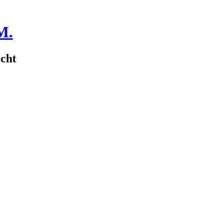
M.
cht