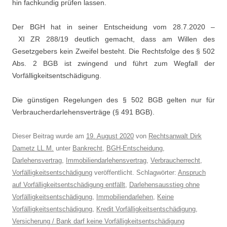
hin fachkundig prüfen lassen.
Der BGH hat in seiner Entscheidung vom 28.7.2020 –
XI ZR 288/19 deutlich gemacht, dass am Willen des
Gesetzgebers kein Zweifel besteht. Die Rechtsfolge des § 502
Abs. 2 BGB ist zwingend und führt zum Wegfall der
Vorfälligkeitsentschädigung.
Die günstigen Regelungen des § 502 BGB gelten nur für
Verbraucherdarlehensverträge (§ 491 BGB).
Dieser Beitrag wurde am
19. August 2020
von
Rechtsanwalt Dirk
Dametz LL.M.
unter
Bankrecht
,
BGH-Entscheidung
,
Darlehensvertrag
,
Immobiliendarlehensvertrag
,
Verbraucherrecht
,
Vorfälligkeitsentschädigung
veröffentlicht. Schlagwörter:
Anspruch
auf Vorfälligkeitsentschädigung entfällt
,
Darlehensausstieg ohne
Vorfälligkeitsentschädigung
,
Immobiliendarlehen
,
Keine
Vorfälligkeitsentschädigung
,
Kredit Vorfälligkeitsentschädigung
,
Versicherung / Bank darf keine Vorfälligkeitsentschädigung