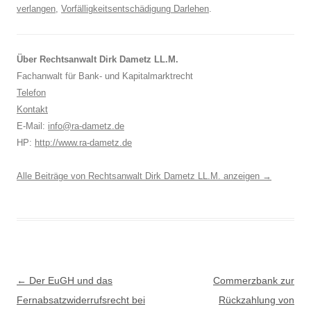
verlangen
,
Vorfälligkeitsentschädigung Darlehen
.
Über Rechtsanwalt Dirk Dametz LL.M.
Fachanwalt für Bank- und Kapitalmarktrecht
Telefon
Kontakt
E-Mail:
info@ra-dametz.de
HP:
http://www.ra-dametz.de
Alle Beiträge von Rechtsanwalt Dirk Dametz LL.M. anzeigen
→
Beitragsnavigation
←
Der EuGH und das
Commerzbank zur
Fernabsatzwiderrufsrecht bei
Rückzahlung von