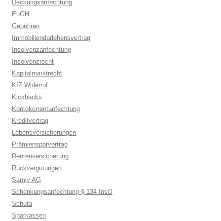
Deckungsanfechtung
EuGH
Gebühren
Immobiliendarlehensvertrag
Insolvenzanfechtung
Insolvenzrecht
Kapitalmarktrecht
KfZ Widerruf
Kickbacks
Kontokorrentanfechtung
Kreditvertrag
Lebensversicherungen
Prämiensparvertrag
Rentenversicherung
Rückvergütungen
Samiv AG
Schenkungsanfechtung § 134 InsO
Schufa
Sparkassen