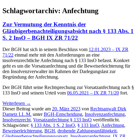
Schlagwortarchiv:
Anfechtung
Zur Vermutung der Kenntnis der
Gläubigerbenachteiligungsabsicht nach § 133 Abs. 1
S. 2 InsO – BGH IX ZR 71/22
Der BGH hat sich in seinem Beschluss vom
12.01.2023 – IX ZR
71/22
einmal mehr mit den Anforderungen an eine
insolvenzrechtliche Anfechtung nach § 133 InsO befasst. Konkret
geht es um die Vorsatzanfechtung und die Beweiserleichterung für
den Insolvenzverwalter im Rahmen der Darlegungslast zur
Begründung der Anfechtung.
Der BGH führt seine Rechtsprechung zur Vorsatzanfechtung nach §
133 InsO und seinem Urteil vom
06.05.2021 – IX ZR 71/20
fort.
Weiterlesen
→
Dieser Beitrag wurde am
20. März 2023
von
Rechtsanwalt Dirk
Dametz LL.M.
unter
BGH-Entscheidung
,
Insolvenzanfechtung
,
Insolvenzrecht
,
Vorsatzanfechtung § 133 InsO
veröffentlicht.
Schlagwörter:
§ 133 Abs. 1 S. 2 InsO
,
§ 133 InsO
,
Anfechtung
,
Beweiserleichterung
,
BGH
,
drohende Zahlungsunfähigkeit
,
Gläubigerbenachteiligungsvorsatz
,
Insolvenzanfechtung
,
IX ZR