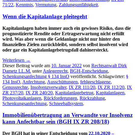
71/22
,
Kenntnis
,
Vermutung
,
Zahlungsunfähigkeit
.
Wenn die Kapitalanlage pleitegeht
Kapitalanlagen haben immer auch ein gewisses Risiko, dass die
prognostizierte Rendite oder Ertragserwartung nicht erfüllt
wird. Was aber wenn die Geldanlage nicht nur hinter den
finanziellen Zielen zurückbleibt, sondern selbst insolvent wird
oder gar ein Kapitalanlagebetrugsfall dahinersteckt.
Weiterlesen
→
Dieser Beitrag wurde am
10. Januar 2022
von
Rechtsanwalt Dirk
Dametz LL.M.
unter
Anlegerrecht
,
BGH-Entscheidung
,
Schenkungsanfechtung § 134 InsO
veröffentlicht. Schlagwörter:
§
134 InsO
,
Anfechtung
,
Ausschüttungen
,
fehlgeschlagene
,
Genussrechte
,
Insolvenzverwalter
,
IX ZR 111/20
,
IX ZR 112/20
,
IX
ZR 237/20
,
IX ZR 240/20
,
Kapitalanlagebetrug
,
Kapitalanlagen
,
Photovoltaikanlagen
,
Rückforderungen
,
Rückzahlung
,
Schenkungsanfechtung
,
Schneeballsystem
.
Immobilienübertragung an Verwandte vor Insolvenz
kann Anfechtbar sein (BGH IX ZR 208/18)
Der BGH hat in seiner Entscheidung vom
22.10.2020 –