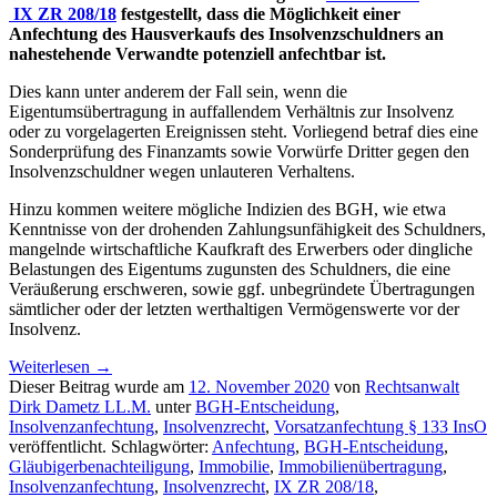
IX ZR 208/18
festgestellt, dass die Möglichkeit einer
Anfechtung des Hausverkaufs des Insolvenzschuldners an
nahestehende Verwandte potenziell anfechtbar ist.
Dies kann unter anderem der Fall sein, wenn die
Eigentumsübertragung in auffallendem Verhältnis zur Insolvenz
oder zu vorgelagerten Ereignissen steht. Vorliegend betraf dies eine
Sonderprüfung des Finanzamts sowie Vorwürfe Dritter gegen den
Insolvenzschuldner wegen unlauteren Verhaltens.
Hinzu kommen weitere mögliche Indizien des BGH, wie etwa
Kenntnisse von der drohenden Zahlungsunfähigkeit des Schuldners,
mangelnde wirtschaftliche Kaufkraft des Erwerbers oder dingliche
Belastungen des Eigentums zugunsten des Schuldners, die eine
Veräußerung erschweren, sowie ggf. unbegründete Übertragungen
sämtlicher oder der letzten werthaltigen Vermögenswerte vor der
Insolvenz.
Weiterlesen
→
Dieser Beitrag wurde am
12. November 2020
von
Rechtsanwalt
Dirk Dametz LL.M.
unter
BGH-Entscheidung
,
Insolvenzanfechtung
,
Insolvenzrecht
,
Vorsatzanfechtung § 133 InsO
veröffentlicht. Schlagwörter:
Anfechtung
,
BGH-Entscheidung
,
Gläubigerbenachteiligung
,
Immobilie
,
Immobilienübertragung
,
Insolvenzanfechtung
,
Insolvenzrecht
,
IX ZR 208/18
,