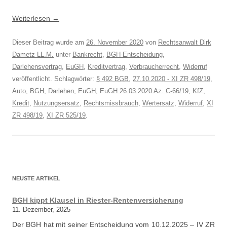
Weiterlesen
→
Dieser Beitrag wurde am
26. November 2020
von
Rechtsanwalt Dirk
Dametz LL.M.
unter
Bankrecht
,
BGH-Entscheidung
,
Darlehensvertrag
,
EuGH
,
Kreditvertrag
,
Verbraucherrecht
,
Widerruf
veröffentlicht. Schlagwörter:
§ 492 BGB
,
27.10.2020 - XI ZR 498/19
,
Auto
,
BGH
,
Darlehen
,
EuGH
,
EuGH 26.03.2020 Az. C-66/19
,
KfZ
,
Kredit
,
Nutzungsersatz
,
Rechtsmissbrauch
,
Wertersatz
,
Widerruf
,
XI
ZR 498/19
,
XI ZR 525/19
.
NEUSTE ARTIKEL
BGH kippt Klausel in Riester-Rentenversicherung
11. Dezember, 2025
Der BGH hat mit seiner Entscheidung vom 10.12.2025 – IV ZR