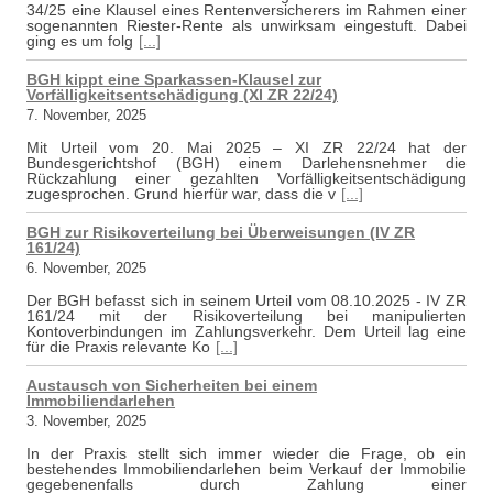
34/25 eine Klausel eines Rentenversicherers im Rahmen einer
sogenannten Riester-Rente als unwirksam eingestuft. Dabei
ging es um folg
[...]
BGH kippt eine Sparkassen-Klausel zur
Vorfälligkeitsentschädigung (XI ZR 22/24)
7. November, 2025
Mit Urteil vom 20. Mai 2025 – XI ZR 22/24 hat der
Bundesgerichtshof (BGH) einem Darlehensnehmer die
Rückzahlung einer gezahlten Vorfälligkeitsentschädigung
zugesprochen. Grund hierfür war, dass die v
[...]
BGH zur Risikoverteilung bei Überweisungen (IV ZR
161/24)
6. November, 2025
Der BGH befasst sich in seinem Urteil vom 08.10.2025 - IV ZR
161/24 mit der Risikoverteilung bei manipulierten
Kontoverbindungen im Zahlungsverkehr. Dem Urteil lag eine
für die Praxis relevante Ko
[...]
Austausch von Sicherheiten bei einem
Immobiliendarlehen
3. November, 2025
In der Praxis stellt sich immer wieder die Frage, ob ein
bestehendes Immobiliendarlehen beim Verkauf der Immobilie
gegebenenfalls durch Zahlung einer