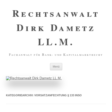
Zum
Inhalt
Rechtsanwalt
springen
Dirk Dametz
LL.M.
Fachanwalt für Bank- und Kapitalmarktrecht
Menü
KATEGORIEARCHIV:
VORSATZANFECHTUNG § 133 INSO