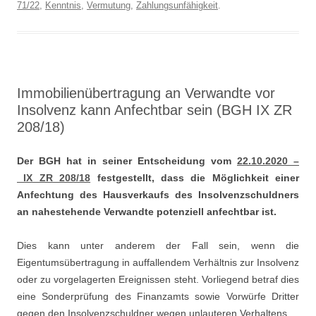
71/22
,
Kenntnis
,
Vermutung
,
Zahlungsunfähigkeit
.
Immobilienübertragung an Verwandte vor
Insolvenz kann Anfechtbar sein (BGH IX ZR
208/18)
Der BGH hat in seiner Entscheidung vom
22.10.2020 –
IX ZR 208/18
festgestellt, dass die Möglichkeit einer
Anfechtung des Hausverkaufs des Insolvenzschuldners
an nahestehende Verwandte potenziell anfechtbar ist.
Dies kann unter anderem der Fall sein, wenn die
Eigentumsübertragung in auffallendem Verhältnis zur Insolvenz
oder zu vorgelagerten Ereignissen steht. Vorliegend betraf dies
eine Sonderprüfung des Finanzamts sowie Vorwürfe Dritter
gegen den Insolvenzschuldner wegen unlauteren Verhaltens.