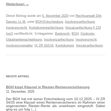
Weiterlesen
→
Dieser Beitrag wurde am
6. November 2020
von
Rechtsanwalt Dirk
Dametz LL.M.
unter
BGH-Entscheidung
,
Insolvenzanfechtung
,
Insolvenzrecht
,
Kontokorrentanfechtung
,
Vorsatzanfechtung § 133
InsO
veröffentlicht. Schlagwörter:
Bankrecht
,
BGH
,
Girokonto
,
Gläubigerbenachteiligung
,
Insolvenzanfechtung
,
Insolvenzrecht
,
Insolvenzverwalter
,
IX ZR 162/16
,
Kontokorrent
,
Vorsatzanfechtung
.
NEUSTE ARTIKEL
BGH kippt Klausel in Riester-Rentenversicherung
11. Dezember, 2025
Der BGH hat mit seiner Entscheidung vom 10.12.2025 – IV ZR
34/25 eine Klausel eines Rentenversicherers im Rahmen einer
sogenannten Riester-Rente als unwirksam eingestuft. Dabei
ging es um folg
[...]