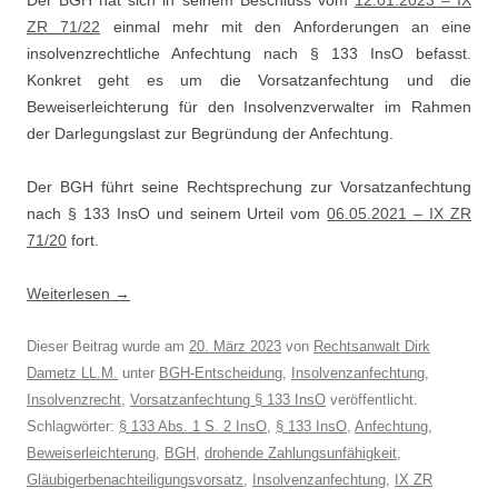
Der BGH hat sich in seinem Beschluss vom
12.01.2023 – IX
ZR 71/22
einmal mehr mit den Anforderungen an eine
insolvenzrechtliche Anfechtung nach § 133 InsO befasst.
Konkret geht es um die Vorsatzanfechtung und die
Beweiserleichterung für den Insolvenzverwalter im Rahmen
der Darlegungslast zur Begründung der Anfechtung.
Der BGH führt seine Rechtsprechung zur Vorsatzanfechtung
nach § 133 InsO und seinem Urteil vom
06.05.2021 – IX ZR
71/20
fort.
Weiterlesen
→
Dieser Beitrag wurde am
20. März 2023
von
Rechtsanwalt Dirk
Dametz LL.M.
unter
BGH-Entscheidung
,
Insolvenzanfechtung
,
Insolvenzrecht
,
Vorsatzanfechtung § 133 InsO
veröffentlicht.
Schlagwörter:
§ 133 Abs. 1 S. 2 InsO
,
§ 133 InsO
,
Anfechtung
,
Beweiserleichterung
,
BGH
,
drohende Zahlungsunfähigkeit
,
Gläubigerbenachteiligungsvorsatz
,
Insolvenzanfechtung
,
IX ZR