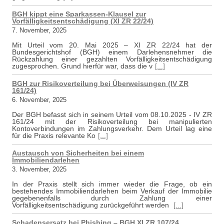
BGH kippt eine Sparkassen-Klausel zur
Vorfälligkeitsentschädigung (XI ZR 22/24)
7. November, 2025
Mit Urteil vom 20. Mai 2025 – XI ZR 22/24 hat der
Bundesgerichtshof (BGH) einem Darlehensnehmer die
Rückzahlung einer gezahlten Vorfälligkeitsentschädigung
zugesprochen. Grund hierfür war, dass die v
[...]
BGH zur Risikoverteilung bei Überweisungen (IV ZR
161/24)
6. November, 2025
Der BGH befasst sich in seinem Urteil vom 08.10.2025 - IV ZR
161/24 mit der Risikoverteilung bei manipulierten
Kontoverbindungen im Zahlungsverkehr. Dem Urteil lag eine
für die Praxis relevante Ko
[...]
Austausch von Sicherheiten bei einem
Immobiliendarlehen
3. November, 2025
In der Praxis stellt sich immer wieder die Frage, ob ein
bestehendes Immobiliendarlehen beim Verkauf der Immobilie
gegebenenfalls durch Zahlung einer
Vorfälligkeitsentschädigung zurückgeführt werden
[...]
Schadensersatz bei Phishing – BGH XI ZR 107/24