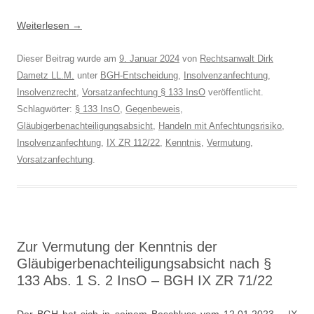
Weiterlesen
→
Dieser Beitrag wurde am
9. Januar 2024
von
Rechtsanwalt Dirk
Dametz LL.M.
unter
BGH-Entscheidung
,
Insolvenzanfechtung
,
Insolvenzrecht
,
Vorsatzanfechtung § 133 InsO
veröffentlicht.
Schlagwörter:
§ 133 InsO
,
Gegenbeweis
,
Gläubigerbenachteiligungsabsicht
,
Handeln mit Anfechtungsrisiko
,
Insolvenzanfechtung
,
IX ZR 112/22
,
Kenntnis
,
Vermutung
,
Vorsatzanfechtung
.
Zur Vermutung der Kenntnis der
Gläubigerbenachteiligungsabsicht nach §
133 Abs. 1 S. 2 InsO – BGH IX ZR 71/22